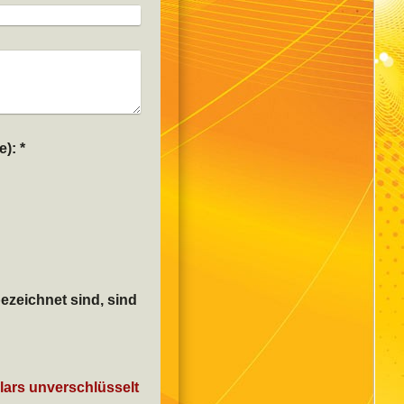
Captcha (Spam-Schutz-Code): *
ezeichnet sind, sind
ulars unverschlüsselt